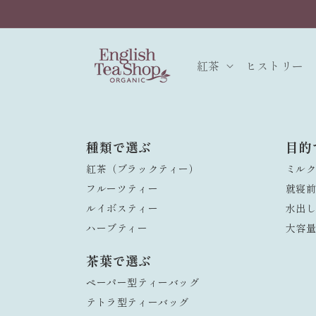
コンテ
ンツに
進む
紅茶
ヒストリー
種類で選ぶ
目的
紅茶（ブラックティー）
ミル
フルーツティー
就寝
ルイボスティー
水出
ハーブティー
大容
茶葉で選ぶ
ペーパー型ティーバッグ
テトラ型ティーバッグ